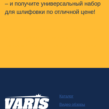
– и получите универсальный набор
для шлифовки по отличной цене!
купить комплект шлифовальных машин, набор шлифмашин,
ленточная и вибрационная шлифмашина, эксцентриковая
шлифмашина, полировочная машинка, интернет-магазин
шлифмашин, доставка шлифмашин по Беларуси,
шлифовальный инструмент, шлифмашина в рассрочку
Каталог
Видео обзоры