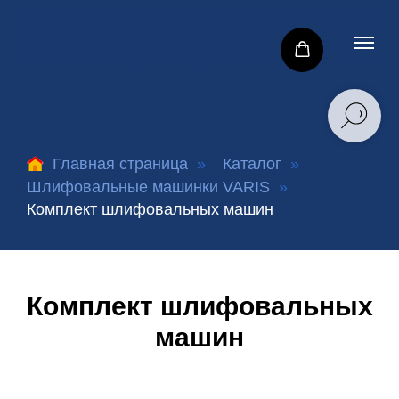
grizzly jeta pro, onetech nt09e-525cb, schtaer sch-03-150, maxxt r7304, maxxt r7303-125-2.5, maxxt r7303-125-5.0, maxxt r7307, schtaer sch-02-198-70-3.0, schtaer sch-01-150-5.0, schtaer sch-01-150-2.5, schtaer sch-01-197-70-2.5, yokiji ykj-1-150, jeta
pro j2155 grizzly, rupes sl 42 aev, rupes sl 42, schtaer sch-02-150, schtaer sch-02-12, schtaer sch-02-125, cetron r 7303, yokiji ykj-2-150, huberth, rupes rx253a scorpio e, schtaer sch-150, yokiji ks-01-150, rupes er03te, rupes er05te, rupes br 106ae,
rupes rx253a, rupes rx256a, rupes br 109ae, rupes br 112ae, rupes br 135ae, mirka deros 650cv 150mm central, mirka deros 650cv 150mm central v, mirka deros 325cv 77mm orbit, rupes er155tes, rupes er153te, mirka ceros 325cv 2, yokiji ks-01-150-
25, onetech nt09e-250c, rupes br 63ae, rupes br 65ae, rupes er155te, rupes er153tes, schtaer sch-01-150, yokiji ykj-1-150-25, jeta pro grizzly j2125, jeta pro grizzly j2155, jeta pro j1153, varis, варис, varis шлифмашинка, Huberth шлифовальная
машина, эксцентриковая шлифмашина, орбитальная шлифмашина, прямая шлифовальная машина, ленточная шлифмашина, вибрационная шлифмашина, угловая шлифмашина УШМ, пневматическая шлифмашина,
дельташлифмашина, полировальная машина, шлифмашина для авторемонта, шлифовка дерева, полировка металла, шлифовка бетона, обработка кузова автомобиля, финишная шлифовка, грубая шлифовка, удаление краски и
ржавчины, деликатная шлифовка мебели, шлифмашина с пылеудалением, мощная шлифмашина 1500 Вт, компактная шлифмашина, шлифмашина с регулируемой скоростью, низкий уровень вибрации при шлифовке, шлифмашина
с диаметром орбиты 5 мм, модель шлифовальной машины с плавным пуском, автоматическая балансировка диска шлифмашины, эргономичный дизайн шлифмашинки, купить шлифовальную машину Grizzly, цена на RUPES
RX253A Scorpio E, отзывы на Mirka DEROS 650CV, шлифмашина SCHTAER SCH-03-150 характеристики, где купить MAXXT R7303-125-2.5, инструкция по эксплуатации Yokiji YKJ-1-150, ремонт шлифовальных машин RUPES,
запчасти для Mirka CEROS 325CV, шлифовальные круги для SCHTAER SCH-02-198, абразивы для MAXXT R7307, шлифовальные круги 150 мм, пылесборники для шлифмашин, шлифовальные алмазные диски для бетона,
насадки для полировки металла, расходники для RUPES BR-серии, абразивные липучки Mirka, защитные чехлы для шлифмашин, смазка для подшипников шлифмашин, шлифовальные машины в Минске, доставка шлифмашин по
Беларуси, интернет-магазин инструментов, недорогие шлифмашины в наличии, скидки на RUPES BR 106AE, оптовые закупки SCHTAER, лучшая шлифмашина для кузовного ремонта, как выбрать эксцентриковую шлифмашину,
сравнение Mirka DEROS 650CV и CEROS 325CV, шлифмашина для дерева с пылесборником, ремонт RUPES SL 42 AEV в сервисном центре, где купить дешево Yokiji KS-01-150, инструмент для тонкой шлифовки SCHTAER
SCH-01-197
Главная страница
»
Каталог
»
Шлифовальные машинки VARIS
»
Комплект шлифовальных машин
Комплект шлифовальных
машин