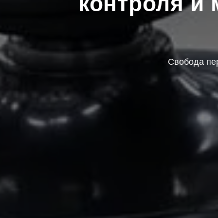
контроля и
Cвобода пе