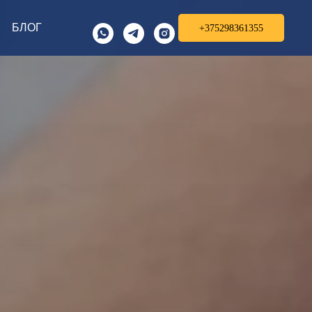
БЛОГ
+375298361355