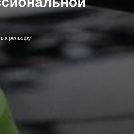
ссиональной
ь к рельефу