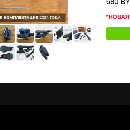
680
B
*НОВАЯ