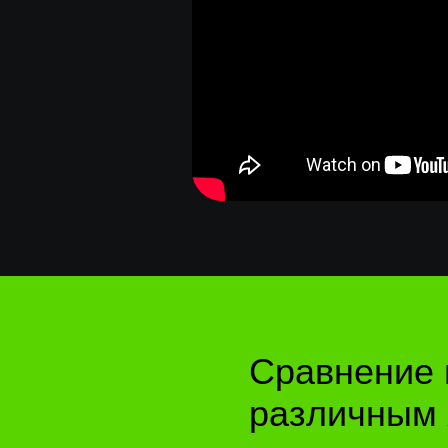
Сравнение
различным х