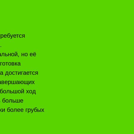
требуется
.
льной, но её
готовка
а достигается
 завершающих
ебольшой ход
ь больше
ки более грубых