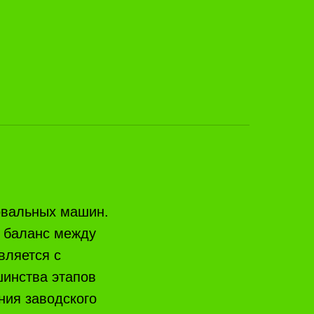
овальных машин.
я баланс между
вляется с
шинства этапов
ния заводского