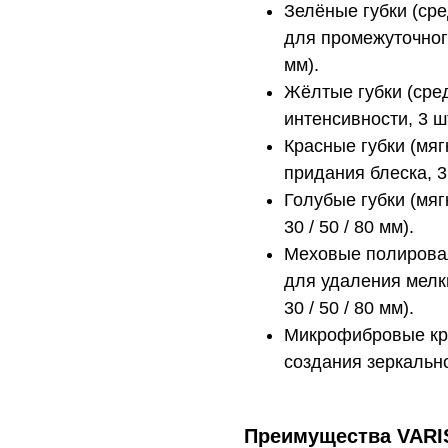
Зелёные губки (ср
для промежуточного 
мм).
Жёлтые губки (сре
интенсивности, 3 шт.
Красные губки (мя
придания блеска, 3 
Голубые губки (мяг
30 / 50 / 80 мм).
Меховые полировал
для удаления мелки
30 / 50 / 80 мм).
Микрофибровые кр
создания зеркальног
Преимущества VARIS D